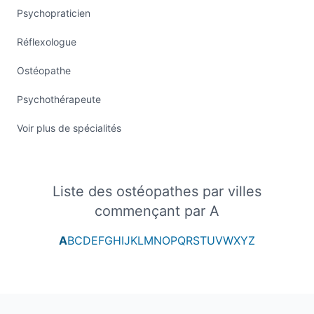
Psychopraticien
Réflexologue
Ostéopathe
Psychothérapeute
Voir plus de spécialités
Liste des ostéopathes par villes
commençant par A
A
B
C
D
E
F
G
H
I
J
K
L
M
N
O
P
Q
R
S
T
U
V
W
X
Y
Z