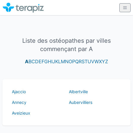
Liste des ostéopathes par villes
commençant par A
A
B
C
D
E
F
G
H
I
J
K
L
M
N
O
P
Q
R
S
T
U
V
W
X
Y
Z
Ajaccio
Albertville
Annecy
Aubervilliers
Aveizieux