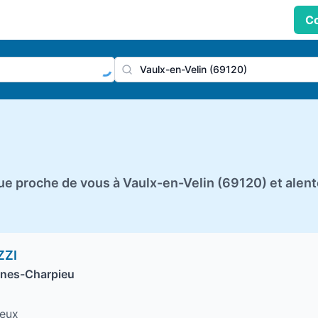
Co
praticien, profession
Ville
e proche de vous à Vaulx-en-Velin (69120) et alen
ZZI
ines-Charpieu
reux