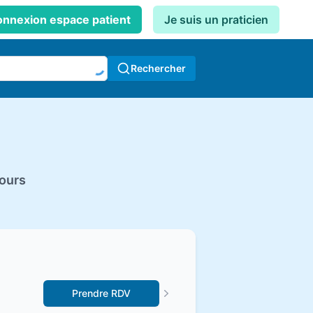
nnexion espace patient
Je suis un praticien
Rechercher
tours
Prendre RDV