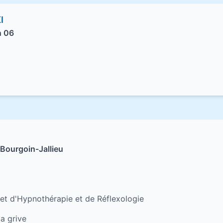
I
n 06
Bourgoin-Jallieu
net d'Hypnothérapie et de Réflexologie
a grive