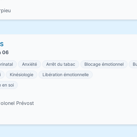
rpieu
AS
n 06
inatal
Anxiété
Arrêt du tabac
Blocage émotionnel
B
i
Kinésiologie
Libération émotionnelle
 en soi
olonel Prévost