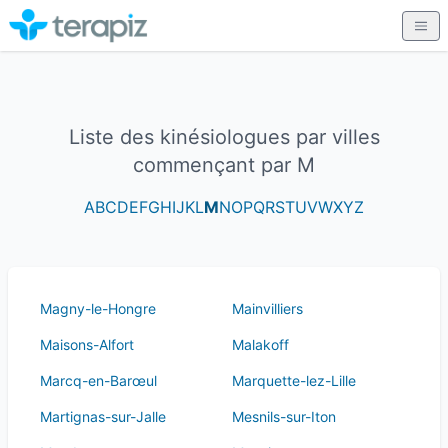
Liste des kinésiologues par villes
commençant par M
A
B
C
D
E
F
G
H
I
J
K
L
M
N
O
P
Q
R
S
T
U
V
W
X
Y
Z
Magny-le-Hongre
Mainvilliers
Maisons-Alfort
Malakoff
Marcq-en-Barœul
Marquette-lez-Lille
Martignas-sur-Jalle
Mesnils-sur-Iton