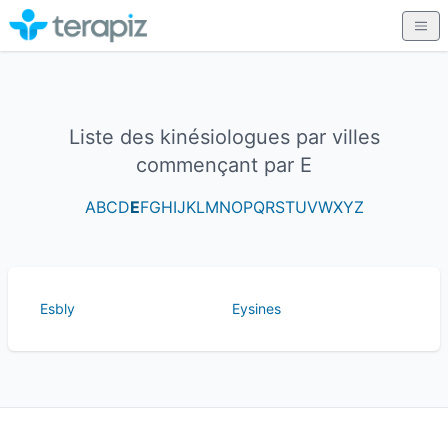
Liste des kinésiologues par villes
commençant par E
A
B
C
D
E
F
G
H
I
J
K
L
M
N
O
P
Q
R
S
T
U
V
W
X
Y
Z
Esbly
Eysines