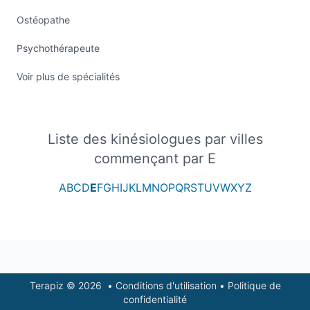
Ostéopathe
Psychothérapeute
Voir plus de spécialités
Liste des kinésiologues par villes
commençant par E
A
B
C
D
E
F
G
H
I
J
K
L
M
N
O
P
Q
R
S
T
U
V
W
X
Y
Z
Footer
Terapiz © 2026
•
Conditions d'utilisation
•
Politique de
confidentialité