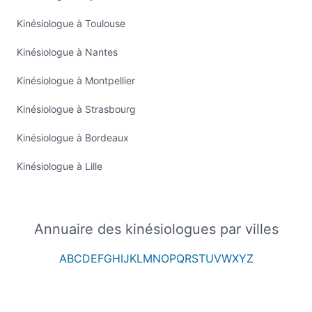
Kinésiologue à Toulouse
Kinésiologue à Nantes
Kinésiologue à Montpellier
Kinésiologue à Strasbourg
Kinésiologue à Bordeaux
Kinésiologue à Lille
Annuaire des kinésiologues par villes
A
B
C
D
E
F
G
H
I
J
K
L
M
N
O
P
Q
R
S
T
U
V
W
X
Y
Z