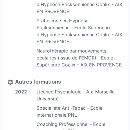
d'Hypnose Ericksonnienne Coalix - AIX
Sur une base de psychothérapie j'utilise comme
EN PROVENCE
outils : l'Hypnose, sous toutes ces formes, la
Praticienne en Hypnose
Programmation Neuro Linguistique ainsi que la
Ericksonnienne ‐ Ecole Supérieure
d'Hypnose Ericksonnienne Coalix - AIX
Neurothérapie par Mouvement Oculaire (NMO-
EN PROVENCE
EMDR+).
Neurothérapie par mouvements
N'hésitez pas à me contacter pour plus
oculaires (issue de l'EMDR) ‐ Ecole
renseignements.
Supérieure Coalix - AIX EN PROVENCE
L'Hypnothérapie ou NMO ne se substitue en
Autres formations
aucun cas à une consultation médicale ni à un
2022
Licence Psychologie ‐ Aix-Marseille
traitement.
Université
Spécialiste Anti-Tabac ‐ Ecole
Internationale PNL
Coaching Professionnel ‐ Ecole