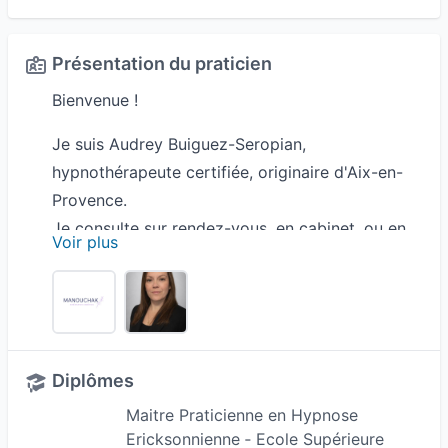
Présentation du praticien
Bienvenue !
Je suis Audrey Buiguez-Seropian,
hypnothérapeute certifiée, originaire d'Aix-en-
Provence.
Je consulte sur rendez-vous, en cabinet, ou en
Voir plus
visio via whatsapp. (me contacter directement
pour tout rendez vous à distance).
Durant les séances, je mets mon expérience à
votre profit afin que l'atteinte de vos objectifs et
Diplômes
la résolution de vos problématiques, quelles
qu'elles soient, se fasse de manière rapide,
Maitre Praticienne en Hypnose
Ericksonnienne ‐ Ecole Supérieure
efficace et des plus confortable.