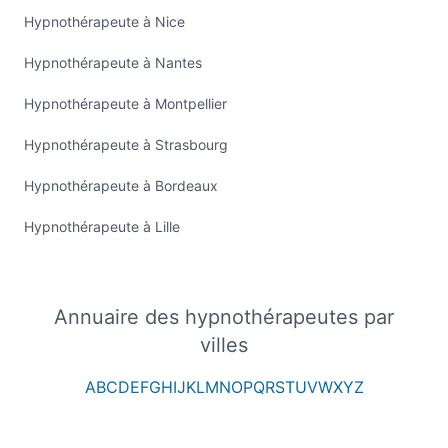
Hypnothérapeute à Nice
Hypnothérapeute à Nantes
Hypnothérapeute à Montpellier
Hypnothérapeute à Strasbourg
Hypnothérapeute à Bordeaux
Hypnothérapeute à Lille
Annuaire des hypnothérapeutes par
villes
A
B
C
D
E
F
G
H
I
J
K
L
M
N
O
P
Q
R
S
T
U
V
W
X
Y
Z