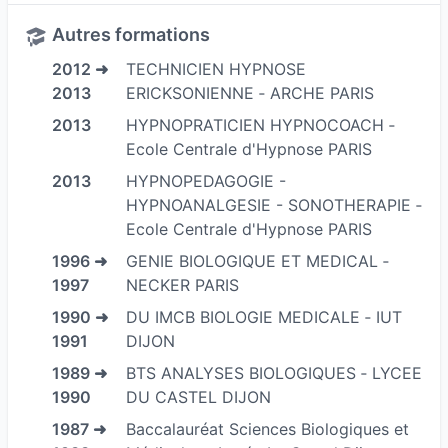
à l'hypnopédagogie et au cold reading
Autres formations
(mentalisme).
2012 ➜
TECHNICIEN HYPNOSE
Formé dans les meilleures écoles parisiennes
2013
ERICKSONIENNE ‐ ARCHE PARIS
d'hypnoses, monsieur Bellissent a su adapter et
2013
HYPNOPRATICIEN HYPNOCOACH ‐
moduler ses connaissances pour optimiser ses
Ecole Centrale d'Hypnose PARIS
interventions auprès des particuliers et des
2013
HYPNOPEDAGOGIE -
entreprises.
HYPNOANALGESIE - SONOTHERAPIE ‐
Ainsi, par l'utilisation subtile et adaptée, au
Ecole Centrale d'Hypnose PARIS
besoin de ses missions, il alterne volontiers les
1996 ➜
GENIE BIOLOGIQUE ET MEDICAL ‐
différentes formes d'hypnose (Ericksonienne et
1997
NECKER PARIS
classique), alliées à la programmation neuro
1990 ➜
DU IMCB BIOLOGIE MEDICALE ‐ IUT
linguistique PNL.
1991
DIJON
Créateur et dirigeant d'entreprises dans le
1989 ➜
BTS ANALYSES BIOLOGIQUES ‐ LYCEE
secteur para-médical depuis plus de 25 ans,
1990
DU CASTEL DIJON
Christophe BELLISSENT est également manager
1987 ➜
Baccalauréat Sciences Biologiques et
d'équipes d'interventions d'urgences médicales.