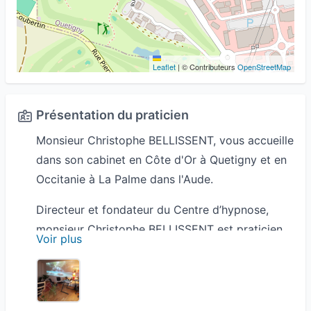
Leaflet
|
© Contributeurs
OpenStreetMap
Présentation du praticien
Monsieur Christophe BELLISSENT, vous accueille
dans son cabinet en Côte d'Or à Quetigny et en
Occitanie à La Palme dans l'Aude.
Directeur et fondateur du Centre d’hypnose,
monsieur Christophe BELLISSENT est praticien
Voir plus
en hypnose, hypnocoach et formateur en
hypnose traditionnelle et Ericksonienne ainsi
qu'en PNL et en auto-hypnose, formé à la
psycho morphogénétique et à la musicothérapie,