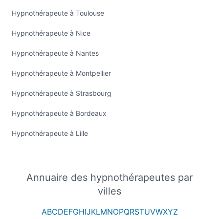
Hypnothérapeute à Toulouse
Hypnothérapeute à Nice
Hypnothérapeute à Nantes
Hypnothérapeute à Montpellier
Hypnothérapeute à Strasbourg
Hypnothérapeute à Bordeaux
Hypnothérapeute à Lille
Annuaire des hypnothérapeutes par
villes
A
B
C
D
E
F
G
H
I
J
K
L
M
N
O
P
Q
R
S
T
U
V
W
X
Y
Z