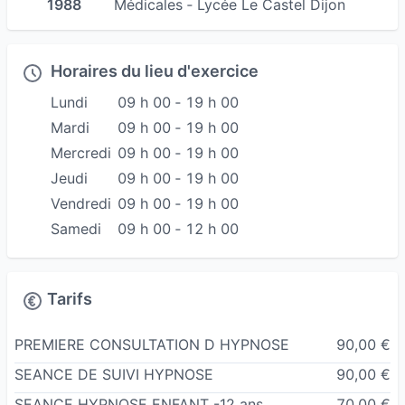
1988
Médicales ‐ Lycée Le Castel Dijon
En outre, il est diplômé en sciences biologiques
ainsi qu'en génie biologique et médical, référent
Horaires du lieu d'exercice
formateur gestes et postures, il est
Lundi
09 h 00 ‐ 19 h 00
régulièrement intervenu avec des équipes
Mardi
09 h 00 ‐ 19 h 00
médicales pour des missions d'assistance à
Mercredi
09 h 00 ‐ 19 h 00
victimes en véhicules ambulances ASSU,
Jeudi
09 h 00 ‐ 19 h 00
notamment sur circuit automobile pour les
Vendredi
09 h 00 ‐ 19 h 00
accidents à haute vitesse et pour le Samu 21
Samedi
09 h 00 ‐ 12 h 00
Tarifs
PREMIERE CONSULTATION D HYPNOSE
90,00 €
SEANCE DE SUIVI HYPNOSE
90,00 €
SEANCE HYPNOSE ENFANT -12 ans
70,00 €