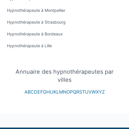
Hypnothérapeute à Montpellier
Hypnothérapeute à Strasbourg
Hypnothérapeute à Bordeaux
Hypnothérapeute à Lille
Annuaire des hypnothérapeutes par
villes
A
B
C
D
E
F
G
H
I
J
K
L
M
N
O
P
Q
R
S
T
U
V
W
X
Y
Z