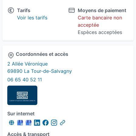
Hypnose conversationnelle
Tarifs
Moyens de paiement
Voir les tarifs
Carte bancaire non
Hypnose Ericksonienne
Lâcher prise
acceptée
Espèces acceptées
Palo Alto
Préparation Mentale
Sevrage tabagique
Trouble du sommeil
Coordonnées et accès
2 Allée Véronique
69890 La Tour-de-Salvagny
06 65 40 52 11
Sur internet
Accès & transport