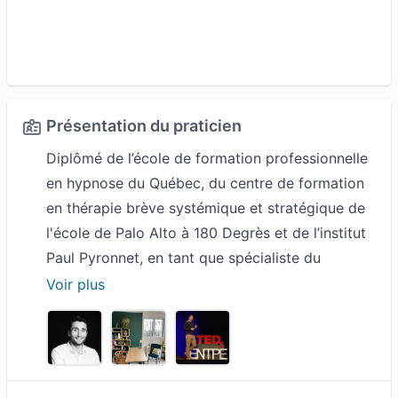
Présentation du praticien
Diplômé de l’école de formation professionnelle
en hypnose du Québec, du centre de formation
en thérapie brève systémique et stratégique de
l'école de Palo Alto à 180 Degrès et de l’institut
Paul Pyronnet, en tant que spécialiste du
développement personnel, j’accompagne de
Voir plus
manière individuelle ou collective les personnes
dans la vie quotidienne, le monde du sport et de
l’entreprise.
Le bien être personnel, la sérénité, la confiance