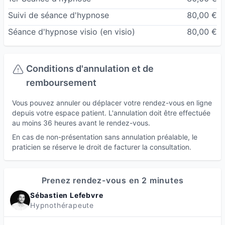
Consultant/formateur en relations humaines et
Suivi de séance d'hypnose
80,00 €
communication avec Paul Pyronnet Institut
Séance d'hypnose visio
(en visio)
80,00 €
Membre du Syndicat National des
Hypnothérapeutes
Conditions d'annulation et de
remboursement
Vous pouvez annuler ou déplacer votre rendez-vous en ligne
depuis votre espace patient. L'annulation doit être effectuée
au moins 36 heures avant le rendez-vous.
En cas de non-présentation sans annulation préalable, le
praticien se réserve le droit de facturer la consultation.
Prenez rendez-vous en 2 minutes
Sébastien Lefebvre
Hypnothérapeute