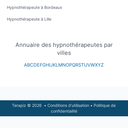
Hypnothérapeute à Bordeaux
Hypnothérapeute à Lille
Annuaire des hypnothérapeutes par
villes
A
B
C
D
E
F
G
H
I
J
K
L
M
N
O
P
Q
R
S
T
U
V
W
X
Y
Z
Footer
Terapiz © 2026
•
Conditions d'utilisation
•
Politique de
confidentialité