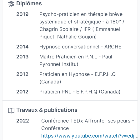
en soi et les relations avec les autres sont pour
Diplômes
moi les clefs d’une vie épanouie.
2019
Psycho-praticien en thérapie brève
Mes principes sont de travailler dans une
systémique et stratégique ‐ à 180° /
Chagrin Scolaire / IFR ( Emmanuel
relation de confiance et d’écoute avec chacun,
Piquet, Nathalie Goujon)
au cours de séances personnalisées, afin
2014
Hypnose conversationnel ‐ ARCHE
d’atteindre au mieux vos objectifs.
En tant que membre de la brigade des Sapeurs
2013
Maitre Praticien en P.N.L ‐ Paul
Pyronnet Institut
Pompiers de Paris dans la première partie de ma
carrière professionnelle, j’ai expérimenté de
2012
Praticien en Hypnose ‐ E.F.P.H.Q
(Canada)
nombreuses situations de mises à l’épreuve
physique et psychologique. Egalement sportif
2012
Praticien PNL ‐ E.F.P.H.Q (Canada)
de haut niveau, j’ai développé des techniques de
préparation mentale ce qui m’a permis de
Travaux & publications
renforcer mon expertise au service des autres.
2022
Conférence TEDx Affronter ses peurs -
Conférence
- Praticien en hypnose
https://www.youtube.com/watch?v=edj3g9Cgb94&t=11s
- Psycho-praticien en thérapie brève systémique