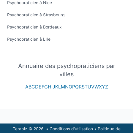
Psychopraticien à Nice
Psychopraticien à Strasbourg
Psychopraticien à Bordeaux
Psychopraticien à Lille
Annuaire des psychopraticiens par
villes
A
B
C
D
E
F
G
H
I
J
K
L
M
N
O
P
Q
R
S
T
U
V
W
X
Y
Z
Footer
Terapiz © 2026
•
Conditions d'utilisation
•
Politique de