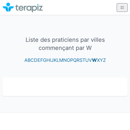
Liste des praticiens par villes
commençant par W
A
B
C
D
E
F
G
H
I
J
K
L
M
N
O
P
Q
R
S
T
U
V
W
X
Y
Z