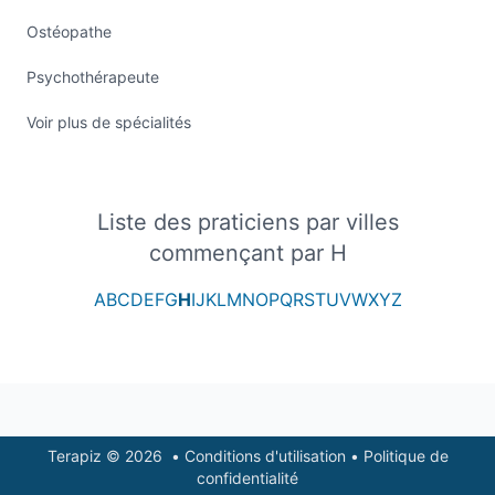
Ostéopathe
Psychothérapeute
Voir plus de spécialités
Liste des praticiens par villes
commençant par H
A
B
C
D
E
F
G
H
I
J
K
L
M
N
O
P
Q
R
S
T
U
V
W
X
Y
Z
Footer
Terapiz © 2026
•
Conditions d'utilisation
•
Politique de
confidentialité