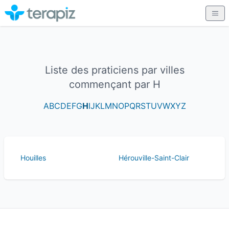
Liste des praticiens par villes
commençant par H
A
B
C
D
E
F
G
H
I
J
K
L
M
N
O
P
Q
R
S
T
U
V
W
X
Y
Z
Houilles
Hérouville-Saint-Clair