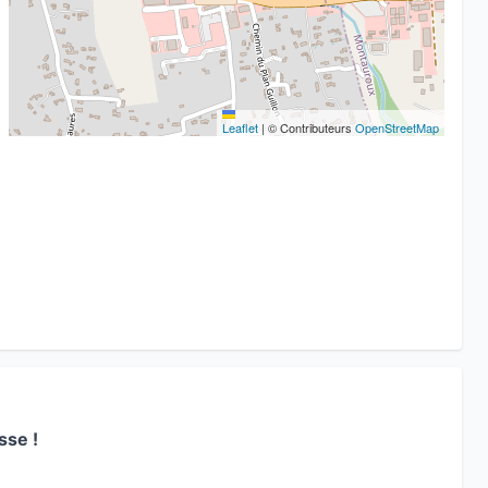
Leaflet
|
© Contributeurs
OpenStreetMap
sse !
!