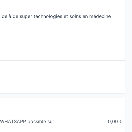
u delà de super technologies et soins en médecine
ive ?
 avec la prévention et le bien vieillir comme un atout
s Mercuriales à Tourrettes.
chnologies en médecine esthétique rajeunissement et
tion (Technologies au CE médical)
O WHATSAPP possible sur
0,00 €