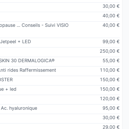
30,00 €
40,00 €
ause ... Conseils - Suivi VISIO
40,00 €
trition
Jetpeel + LED
99,00 €
250,00 €
t imaginative. Les soins prodigués permettent
ROSKIN 30 DERMALOGICA®
55,00 €
enir votre santé, l’embellissement de votre peau et
i rides Raffermissement
110,00 €
OSTER
150,00 €
e + led
150,00 €
n santé communautaire
120,00 €
 Ac. hyaluronique
95,00 €
anti âge / pressodynamie drainage lymphatique
30,00 €
te Dermalogica®
29,00 €