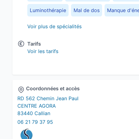
Luminothérapie
Mal de dos
Manque d'éne
Obésité
Photobiomodulation
Radiofréque
Voir plus de spécialités
Soin du corps
Soins du visage
Troubles 
Tarifs
Voir les tarifs
Coordonnées et accès
RD 562 Chemin Jean Paul
CENTRE AGORA
83440 Callian
06 21 79 37 95