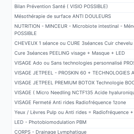
Bilan Prévention Santé ( VISIO POSSIBLE)
- Protocole hyperpigmentation
- Jambes lourdes et gonflées
Mésothérapie de surface ANTI DOULEURS
- Protocole Ménopause
NUTRITION - MINCEUR - Microbiote intestinal - Ménop
- Perte de poids
POSSIBLE
- Remise en forme et énergie grâce à la micro nu
CHEVEUX 1 séance ou CURE 3séances Cuir chevelu 
Cure 3séances PEELING visage + Masque + LED
Je me définis comme une personne passionnée e
VISAGE Ado ou Sans technologies personnalisé P
d’allier technique et réflexion dans le but d’obt
VISAGE JETPEEL - PROSKIN 60 + TECHNOLOGIES Ant
votre épanouissement.
VISAGE JETPEEL PREMIUM BOTOX Technologie BO
Une véritable infirmière à votre service !
VISAGE ( Micro Needling NCTF135 Acide hyaluroniqu
Diplômée infirmière, prestations libérales et e
VISAGE Fermeté Anti rides Radiofréquence 1zone
Diplômée sage-femme
Yeux / Lèvres Pulp ou Anti rides = Radiofréquence +
Certificat de naturopathie
Diplôme certifiant des technologies minceur / 
LED - Photobiomodulation PBM
Certificat de formation continue Skin thérapeu
CORPS - Drainage Lymphatique