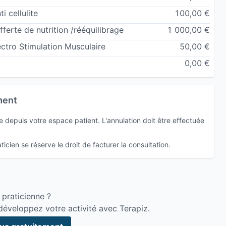
se en charge de l'obésité" et Praticienne en Micro
 cellulite
100,00 €
ferte de nutrition /rééquilibrage
1 000,00 €
éponses face aux questions sur l'intestin irritable.
ctro Stimulation Musculaire
50,00 €
 pratiques, d’échanges interprofessionnels est pour moi
0,00 €
onse adéquate à votre demande.
lle pour promouvoir la santé, pour prendre soin de vous
ment
ns rituels futiles, sans remèdes miraculeux, sans
depuis votre espace patient. L'annulation doit être effectuée
SIVE, INDOLORE.
tic personnalisé ?
icien se réserve le droit de facturer la consultation.
mentaire vous est également proposé ainsi que la
on, le jeun intermittent, l'alimentation hypotoxique ...
 praticienne ?
développez votre activité avec Terapiz.
lager les douleurs osteo-articulaires grâce à la