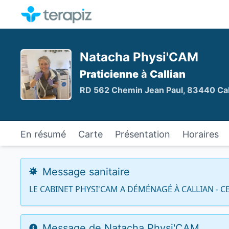
Natacha Physi'CAM
Praticienne
à
Callian
RD 562 Chemin Jean Paul, 83440 Cal
En résumé
Carte
Présentation
Horaires
Message sanitaire
LE CABINET PHYSI'CAM A DÉMÉNAGÉ À CALLIAN - C
Message de Natacha Physi'CAM