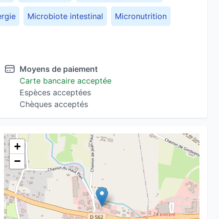
rgie
Microbiote intestinal
Micronutrition
nce visage
Rajeunissement du visage
de la ménopause
Troubles hormonaux
Moyens de paiement
Carte bancaire acceptée
Espèces acceptées
Chèques acceptés
+
−