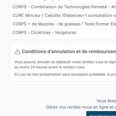
Certificat de formation continue " Diabète" "Pri
CORPS - Combinaison de Technologies Fermeté - Anti
nutrition et démarche fonctionnelle »
CURE Minceur / Cellulite 10séances+1 consultation of
Formée aux analyses du microbiote intestinal et r
CORPS + de Muscles - de graisses ! Tesla Former Ele
La formation, au travers de colloque, d’ateliers
CORPS - Cicatrices - Vergetures
une étape incontournable pour apporter la rép
En tant qu’infirmière et sans détours, je travai
Conditions d'annulation et de rembourse
avec DERMALOGICA®, EIYOLAB®, NUTRILOGICS® sa
Vous pouvez annuler ou déplacer votre rendez-vous en ligne 
fausses promesses. Et ce, de façon NON INVA
au moins 24 heures avant le rendez-vous.
Bénéficiez d’un soin sur mesure et d’un diagnos
En cas de non-présentation sans annulation préalable, le prat
L'accompagnement minceur ou rééquilibrage ali
nutrition et sa correction grâce à la micro nutriti
pour une qualité de vie optimisée.
Vous êtes
Gérez vos rendez-vous en ligne et 
Je n'abandonne pas mes petites piqures pour sou