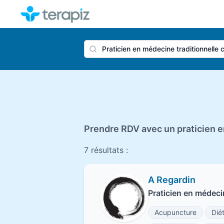
Nom du 
Prendre RDV avec un praticien e
7 résultats :
A Regardin
Praticien en médeci
Acupuncture
Dié