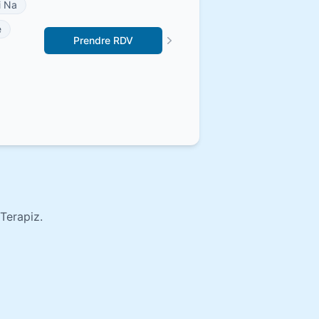
i Na
e
Prendre RDV
Terapiz.