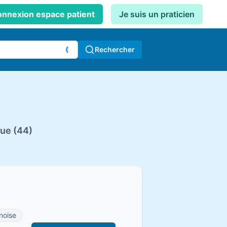
nnexion espace patient
Je suis un praticien
Rechercher
que (44)
noise