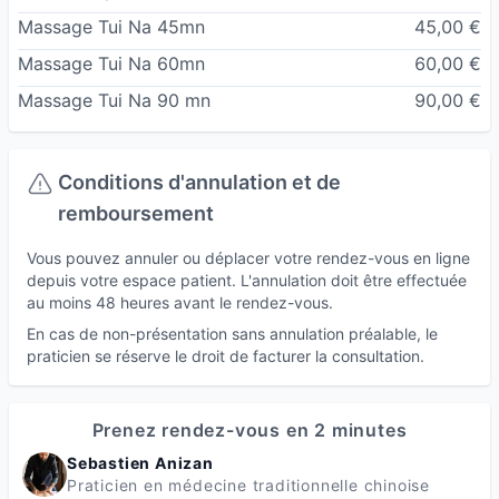
Partant du principe que c'est le corps faible qui
Massage Tui Na 45mn
45,00 €
laisse entrer les maladies et non les maladies qui
Massage Tui Na 60mn
60,00 €
sont plus fortes que le corps et y pénètrent, les
Massage Tui Na 90 mn
90,00 €
taoistes, par peur de mourir de maladies , on
développé des techniques de bonne santé, et
parmis elle, des soins réguliers, notamment à
Conditions d'annulation et de
chaque changement de saison.
remboursement
C'est ce que je vous propose dans mon Cabinet,
Vous pouvez annuler ou déplacer votre rendez-vous en ligne
pour les avantages suivants:
depuis votre espace patient. L'annulation doit être effectuée
au moins 48 heures avant le rendez-vous.
-Meilleur connaisance de votre corps et de vos
En cas de non-présentation sans annulation préalable, le
praticien se réserve le droit de facturer la consultation.
fragilités
-Meilleure résistance aux évènements (
climatiques/professionnels/chagements /
Prenez rendez-vous en 2 minutes
émotionels ..), par anticipation et prévention
Sebastien Anizan
-Un rétablissement plus rapide en cas
Praticien en médecine traditionnelle chinoise