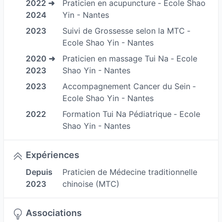
2022 ➜
Praticien en acupuncture ‐ Ecole Shao
je vais chercher à savoir "QUI" est le patient et
2024
Yin - Nantes
"QUEL" est son terrain .
2023
Suivi de Grossesse selon la MTC ‐
L'observation, l'écoute, le questionnement et
Ecole Shao Yin - Nantes
l'examen clinique ( Points /Zones/parties du
2020 ➜
Praticien en massage Tui Na ‐ Ecole
corps..) , prise des pouls et examen de la langue
2023
Shao Yin - Nantes
sont mes informations qui me permettent de
2023
Accompagnement Cancer du Sein ‐
faire Un Bilan, de poser des mots sur le motif de
Ecole Shao Yin - Nantes
consultation (BIAN BING en chinois) et de
2022
Formation Tui Na Pédiatrique ‐ Ecole
déterminer ce que nous appelons en Chinois
Shao Yin - Nantes
BIAN ZHENG ( que l'on pourrait traduire par
déséquilibre)
Expériences
Depuis
Praticien de Médecine traditionnelle
Suite à cela intervent un Principe Thérapeutique
2023
chinoise (MTC)
( ce que l'on va faire pour
éliminer/diminuer/soulager le déséquilibre) puis
Associations
un Principe de Traitement ( Soin).