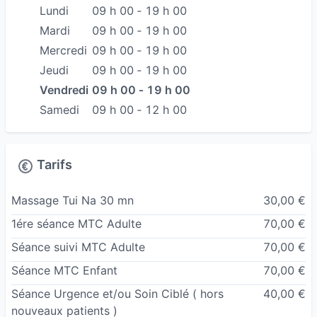
long que des désordres installés plus
Lundi
09 h 00 ‐ 19 h 00
récemment.
Mardi
09 h 00 ‐ 19 h 00
Mercredi
09 h 00 ‐ 19 h 00
La médecine Chinoise étant initialement une
Jeudi
09 h 00 ‐ 19 h 00
Médecine Préventive, je m'inscris pleinement
Vendredi
09 h 00 ‐ 19 h 00
dans cette voie en proposant soins et
Samedi
09 h 00 ‐ 12 h 00
Accompagnement tout au long de l'année.
En effet, des 3 courants qui ont inspiré la MTC (
Taoisme-Boudhisme-Confucianisme), c'est le
Tarifs
Taoisme qui a initié le principe YANG SHEN FA
que l'on pourrait traduire par "Technique pour
Massage Tui Na 30 mn
30,00 €
garder la santé". Les Taoistes avaient la
1ére séance MTC Adulte
70,00 €
croyance que la mort était systématiquement la
Séance suivi MTC Adulte
70,00 €
conséquence d'une maladie, par conséquent,
Séance MTC Enfant
70,00 €
seul la bonne santé leur procurerait la vie
éternelle
Séance Urgence et/ou Soin Ciblé ( hors
40,00 €
nouveaux patients )