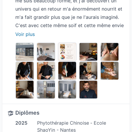
me suis beaucoup formé, et j'ai découvert un
univers qui en retour m'a énormément nourrit et
m'a fait grandir plus que je ne l'aurais imaginé.
C'est avec cette même soif et cette même envie
d’apprendre que j’ai embrassé le monde de la
Voir plus
Médecine Traditionnelle Chinoise. Culture,
religion, philosophie, mode de vie, histoire,
chaque domaine pousse l'être qui s'y intéresse
aux changements les plus profonds.
Je me suis formé au sein de l'Ecole Shao Yin de
Nantes et je continue d'approfondir certains
domaines. En effet, La MTC a tout un panel de
spécialités qu’il est possible d’explorer tout au
long de sa carrière afin de répondre au mieux à
Diplômes
la demande des patients.
2025
Phytothérapie Chinoise ‐ Ecole
ShaoYin - Nantes