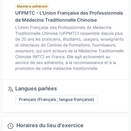
Les outils à ma disposition sont ceux que
Membre adhérent
propose la Médecine Chinoise; A savoir:
UFPMTC - L'Union Française des Professionnels
de Médecine Traditionnelle Chinoise
-Le Massage TuiNa
L’Union Française des Professionnels de Médecine
-Les Ventouses
Traditionnelle Chinoise (UFPMTC) rassemble depuis plus
de 20 ans les praticiens, étudiants, usagers, enseignants
-La Moxibustion
et directeurs de Centres de Formations, fournisseurs,
-L'Acupuncture
assureurs, qui sont acteurs de la Médecine Traditionnelle
Chinoise (MTC) en France. Elle agit activement au
-L'Auriculothérapie
service de ses adhérents, à la reconnaissance et à la
-La Pharmacopée Chinoise ( Plantes)
promotion de cette médecine traditionnelle.
Une première séance peut durer jusqu'a 1h30, et
les séances de suivi 1h.
Langues parlées
Français (Français ; langue française)
Selon les motifs de consultation, le nombre de
séance varie. A savoir que des déséquilibres (
pathologies) installées depuis plusieurs années
nécessiteront un temps de prise en charge plus
Horaires du lieu d'exercice