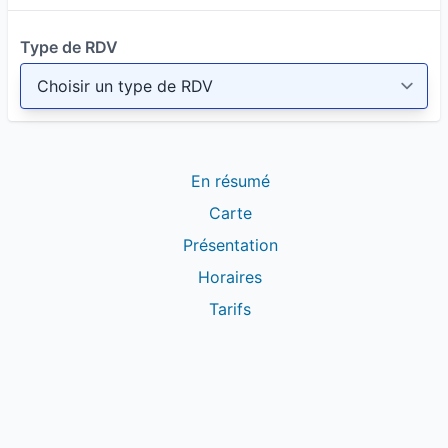
d'évènement "brutal" (
Choc/maladie/Emotions/Opération...) puisque
Type de RDV
nous connaissons bien le tarrain
-Un rendez vous durant lequel
Ecoute/Suivi/Soin/Détente sont en équilibre
...
En résumé
Dans le cadre de l'accès à la Médecine Chinoise
Carte
au pmus grand nombre, j'interviens aussi à
Présentation
domicile sur demande et en entreprise dans le
Horaires
cadre de la Qualité de Vie au Travail. Dans ce
Tarifs
deuxième environnement, l'idée est de proposer
aux entreprise des moments de détente pour
leurs salariés (ées). Massage assis, sur table, lors
de séances de 20/40/60 mn, tout est
envisageable.