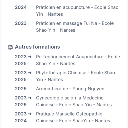
J'exerce dans l'institut "Enfance et Parentalité"
2024
Praticien en acupuncture ‐ Ecole Shao
situé 14 rue de l’Hôtel de Ville à St Herblain
Yin - Nantes
Aujourd'hui, je pratique sous 3 approches:
2023
Praticien en massage Tui Na ‐ Ecole
Shao Yin - Nantes
1-Consultations/Accompagnement/Soins en
Cabinet pour traiter des déséquilibres, des maux
Autres formations
déjà manifestées.
2023 ➜
Perfectionnement Acupuncture ‐ Ecole
2-Consultations dans un cadre préventif en
2025
Shao Yin - Nantes
Cabinet notamment à chaque intersaison. C'est
2023 ➜
Phytothérapie Chinoise ‐ Ecole Shao
le concept initial/traditionnel de la Médecine
2025
Yin - Nantes
Chinoise
2025
Aromathérapie ‐ Phong Nguyen
3-Consultations à domicile chez les particuliers
2023 ➜
Gynecologie selon la Médecine
ou en entreprise dans le cadre de la Qualité de
2025
Chinoise ‐ Ecole Shao Yin - Nantes
Vie au travail.
2023 ➜
Pratique Manuelle Ostéopathie
Une consultation de Médecine Traditionnelle
2024
Chinoise ‐ Ecole ShaoYin - Nantes
Chinoise se déroule en 4 temps, durant lesquels