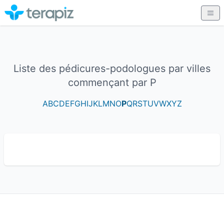
Liste des pédicures-podologues par villes
commençant par P
A
B
C
D
E
F
G
H
I
J
K
L
M
N
O
P
Q
R
S
T
U
V
W
X
Y
Z