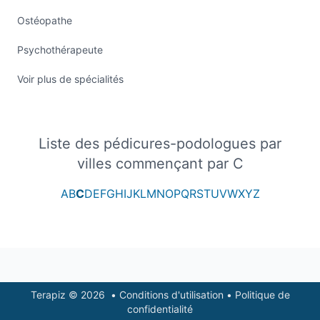
Ostéopathe
Psychothérapeute
Voir plus de spécialités
Liste des pédicures-podologues par
villes commençant par C
A
B
C
D
E
F
G
H
I
J
K
L
M
N
O
P
Q
R
S
T
U
V
W
X
Y
Z
Footer
Terapiz © 2026
•
Conditions d'utilisation
•
Politique de
confidentialité