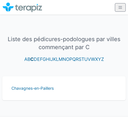
Liste des pédicures-podologues par villes
commençant par C
A
B
C
D
E
F
G
H
I
J
K
L
M
N
O
P
Q
R
S
T
U
V
W
X
Y
Z
Chavagnes-en-Paillers