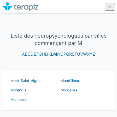
Liste des neuropsychologues par villes
commençant par M
A
B
C
D
E
F
G
H
I
J
K
L
M
N
O
P
Q
R
S
T
U
V
W
X
Y
Z
Mont-Saint-Aignan
Montélimar
Morangis
Mordelles
Mulhouse