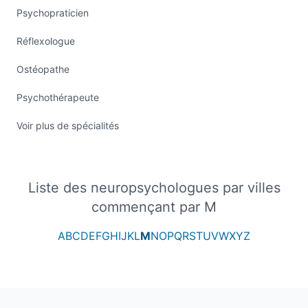
Psychopraticien
Réflexologue
Ostéopathe
Psychothérapeute
Voir plus de spécialités
Liste des neuropsychologues par villes
commençant par M
A
B
C
D
E
F
G
H
I
J
K
L
M
N
O
P
Q
R
S
T
U
V
W
X
Y
Z