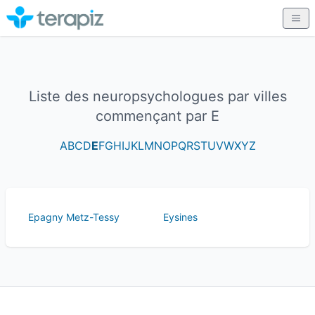
Liste des neuropsychologues par villes
commençant par E
A
B
C
D
E
F
G
H
I
J
K
L
M
N
O
P
Q
R
S
T
U
V
W
X
Y
Z
Epagny Metz-Tessy
Eysines