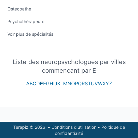
Ostéopathe
Psychothérapeute
Voir plus de spécialités
Liste des neuropsychologues par villes
commençant par E
A
B
C
D
E
F
G
H
I
J
K
L
M
N
O
P
Q
R
S
T
U
V
W
X
Y
Z
Footer
Terapiz © 2026
•
Conditions d'utilisation
•
Politique de
confidentialité