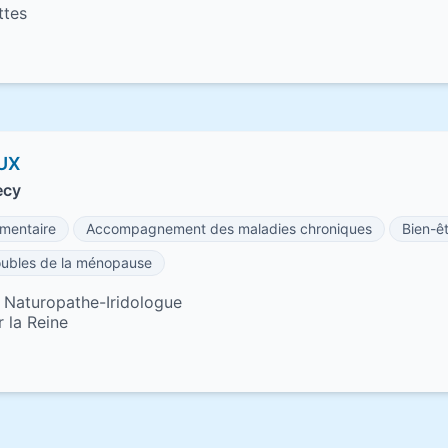
ttes
UX
ecy
mentaire
Accompagnement des maladies chroniques
Bien-ê
oubles de la ménopause
Naturopathe-Iridologue
 la Reine