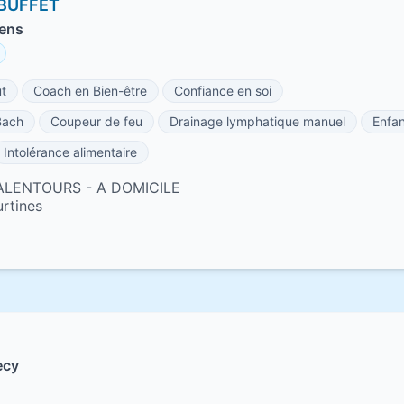
-BUFFET
bens
t
Coach en Bien-être
Confiance en soi
Bach
Coupeur de feu
Drainage lymphatique manuel
Enfan
Intolérance alimentaire
 ALENTOURS - A DOMICILE
rtines
ecy