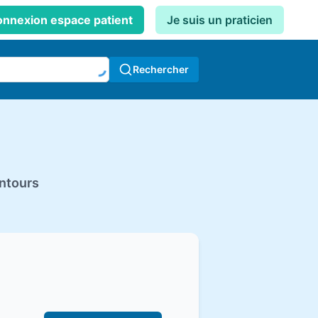
nnexion espace patient
Je suis un praticien
Rechercher
ntours