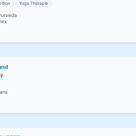
rition
Yoga Thérapie
yurvéda
nex
and
sy
nans