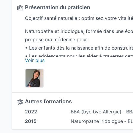
Présentation du praticien
Objectif santé naturelle : optimisez votre vitalit
Naturopathe et iridologue, formée dans une écol
propose ma médecine pour :
• Les enfants dès la naissance afin de construire
• Les adolescents pour les aider à traverser ce
Voir plus
hormonale,
• Les adultes dans l’optique de préserver leur vi
stress,
• Les femmes durant toutes les phases de leur v
• Les seniors pour préserver santé, souplesse et 
Autres formations
La naturopathie est une méthode d'accompagne
2022
BBA (bye bye Allergie) ‐ B
la stimulation des mécanismes naturels d’autogu
2015
Naturopathe Iridologue ‐
visent en premier lieu à activer, nourrir et renf