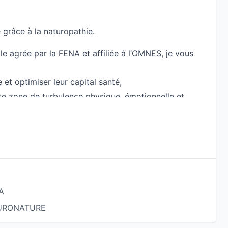
é grâce à la naturopathie.
e agrée par la FENA et affiliée à l’OMNES, je vous
 et optimiser leur capital santé,
tte zone de turbulence physique, émotionnelle et
talité et leur dynamisme en gérant la fatigue et le
ie,
vivacité d’esprit.
ment complète et cohérente qui mise avant tout sur
BA
érison du corps. Les interventions du naturopathe
 EURONATURE
orcer ces mécanismes plutôt qu’à éliminer des