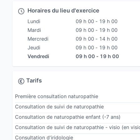
symptômes ou à attaquer directement des agent
Horaires du lieu d'exercice
invasives que possible.
Lundi
09 h 00 ‐ 19 h 00
Mardi
09 h 00 ‐ 19 h 00
Mercredi
09 h 00 ‐ 14 h 00
Jeudi
09 h 00 ‐ 19 h 00
Vendredi
09 h 00 ‐ 19 h 00
Tarifs
Première consultation naturopathie
Consultation de suivi de naturopathie
Consultation de naturopathie enfant (-7 ans)
Consultation de suivi de naturopathie - visio
(en visi
Consultation d'iridologie