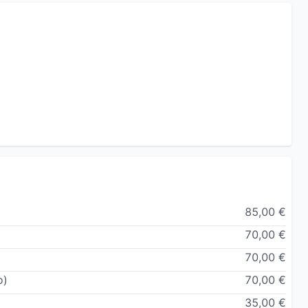
s pathogènes. Elles se veulent aussi douces et non
85,00 €
70,00 €
70,00 €
o)
70,00 €
35,00 €