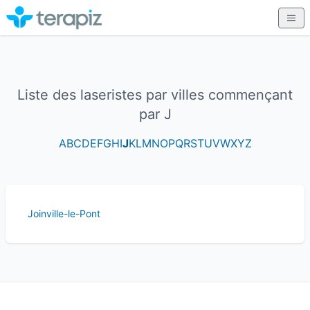
Liste des laseristes par villes commençant
par J
A
B
C
D
E
F
G
H
I
J
K
L
M
N
O
P
Q
R
S
T
U
V
W
X
Y
Z
Joinville-le-Pont