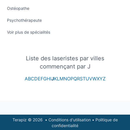
Ostéopathe
Psychothérapeute
Voir plus de spécialités
Liste des laseristes par villes
commençant par J
A
B
C
D
E
F
G
H
I
J
K
L
M
N
O
P
Q
R
S
T
U
V
W
X
Y
Z
Footer
Terapiz © 2026
•
Conditions d'utilisation
•
Politique de
confidentialité