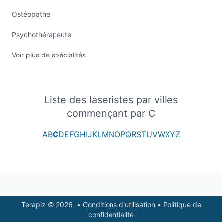
Ostéopathe
Psychothérapeute
Voir plus de spécialités
Liste des laseristes par villes
commençant par C
A
B
C
D
E
F
G
H
I
J
K
L
M
N
O
P
Q
R
S
T
U
V
W
X
Y
Z
Footer
Terapiz © 2026
•
Conditions d'utilisation
•
Politique de
confidentialité