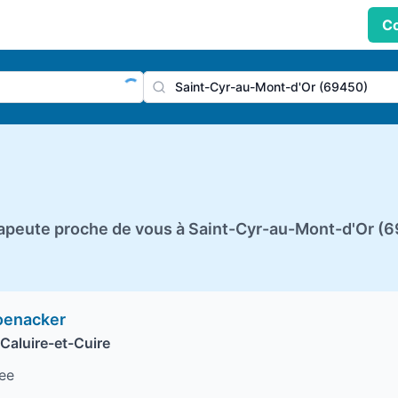
Co
praticien, profession
Ville
peute proche de vous à Saint-Cyr-au-Mont-d'Or (6
oenacker
Caluire-et-Cuire
ee