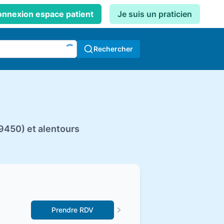
nnexion espace patient
Je suis un praticien
Rechercher
9450) et alentours
Prendre RDV