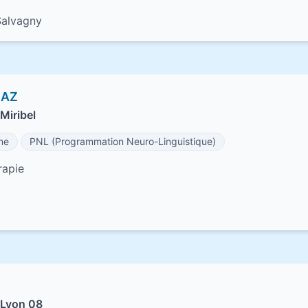
Salvagny
SAZ
Miribel
ne
PNL (Programmation Neuro-Linguistique)
rapie
 Lyon 08