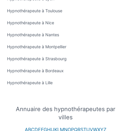
Hypnothérapeute à Toulouse
Hypnothérapeute à Nice
Hypnothérapeute à Nantes
Hypnothérapeute à Montpellier
Hypnothérapeute à Strasbourg
Hypnothérapeute à Bordeaux
Hypnothérapeute à Lille
Annuaire des hypnothérapeutes par
villes
A
B
C
D
E
F
G
H
I
J
K
L
M
N
O
P
Q
R
S
T
U
V
W
X
Y
Z