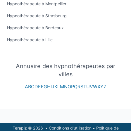
Hypnothérapeute à Montpellier
Hypnothérapeute à Strasbourg
Hypnothérapeute à Bordeaux
Hypnothérapeute à Lille
Annuaire des hypnothérapeutes par
villes
A
B
C
D
E
F
G
H
I
J
K
L
M
N
O
P
Q
R
S
T
U
V
W
X
Y
Z
Footer
Terapiz © 2026
•
Conditions d'utilisation
•
Politique de