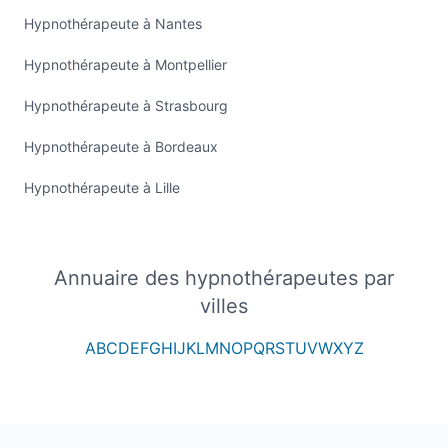
Hypnothérapeute à Nantes
Hypnothérapeute à Montpellier
Hypnothérapeute à Strasbourg
Hypnothérapeute à Bordeaux
Hypnothérapeute à Lille
Annuaire des hypnothérapeutes par
villes
A
B
C
D
E
F
G
H
I
J
K
L
M
N
O
P
Q
R
S
T
U
V
W
X
Y
Z