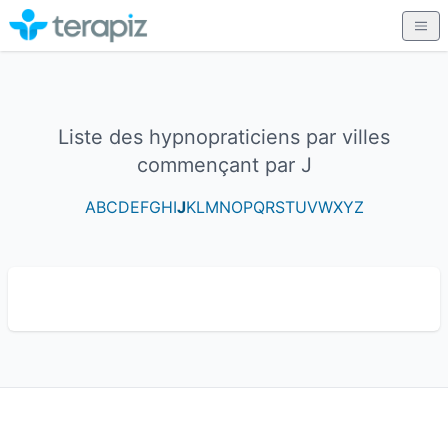
Liste des hypnopraticiens par villes
commençant par J
A
B
C
D
E
F
G
H
I
J
K
L
M
N
O
P
Q
R
S
T
U
V
W
X
Y
Z