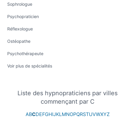
Sophrologue
Psychopraticien
Réflexologue
Ostéopathe
Psychothérapeute
Voir plus de spécialités
Liste des hypnopraticiens par villes
commençant par C
A
B
C
D
E
F
G
H
I
J
K
L
M
N
O
P
Q
R
S
T
U
V
W
X
Y
Z