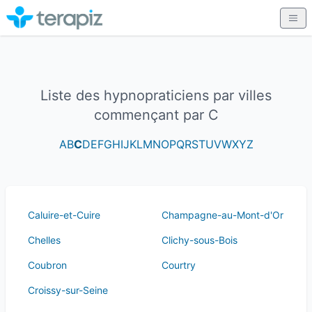
Liste des hypnopraticiens par villes
commençant par C
A
B
C
D
E
F
G
H
I
J
K
L
M
N
O
P
Q
R
S
T
U
V
W
X
Y
Z
Caluire-et-Cuire
Champagne-au-Mont-d'Or
Chelles
Clichy-sous-Bois
Coubron
Courtry
Croissy-sur-Seine