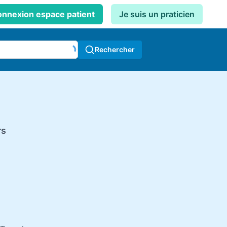
nnexion espace patient
Je suis un praticien
Rechercher
rs