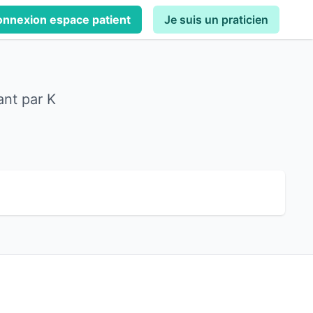
nnexion espace patient
Je suis un praticien
ant par K