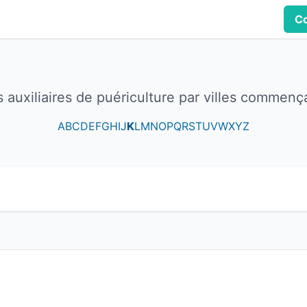
Co
s auxiliaires de puériculture par villes commenç
A
B
C
D
E
F
G
H
I
J
K
L
M
N
O
P
Q
R
S
T
U
V
W
X
Y
Z