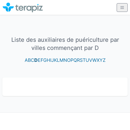
Liste des auxiliaires de puériculture par
villes commençant par D
A
B
C
D
E
F
G
H
I
J
K
L
M
N
O
P
Q
R
S
T
U
V
W
X
Y
Z