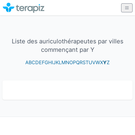
Liste des auriculothérapeutes par villes
commençant par Y
A
B
C
D
E
F
G
H
I
J
K
L
M
N
O
P
Q
R
S
T
U
V
W
X
Y
Z