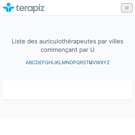
Liste des auriculothérapeutes par villes
commençant par U
A
B
C
D
E
F
G
H
I
J
K
L
M
N
O
P
Q
R
S
T
U
V
W
X
Y
Z