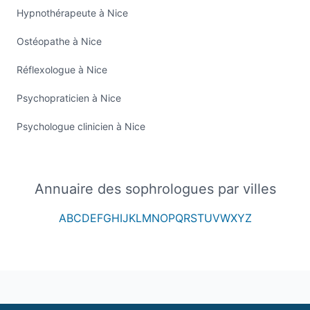
Hypnothérapeute à Nice
Ostéopathe à Nice
Réflexologue à Nice
Psychopraticien à Nice
Psychologue clinicien à Nice
Annuaire des sophrologues par villes
A
B
C
D
E
F
G
H
I
J
K
L
M
N
O
P
Q
R
S
T
U
V
W
X
Y
Z