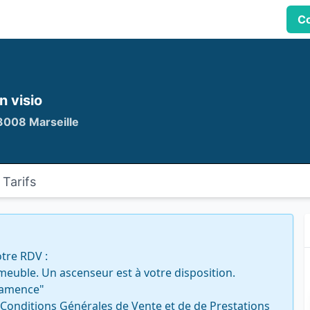
Co
n visio
3008 Marseille
Tarifs
re RDV : 

euble. Un ascenseur est à votre disposition. 

ramence" 

 Conditions Générales de Vente et de de Prestations 