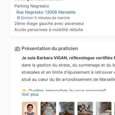
Parking Negresko
Rue Negresko 13008 Marseille
Environ 5 minutes de marche
2ème étage gauche avec ascenseur
Accès personnes à mobilité réduite
Présentation du praticien
Je suis Barbara VIGAN, réflexologue certifiée 
dans la gestion du stress, du surmenage et du 
stressées et en limite d'épuisement à retrouver 
situé au cœur du 8e arrondissement de Marseille
👉 Quelles approches je vous propose?
Voir plus
Je vous propose des séances de
réflexologie p
crânienne
, ainsi que des
soins bien-être
mêlan