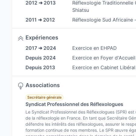
2012 ➜ 2013
Réflexologie Traditionnelle 
Que vous soyez en recherche de relaxation ponct
Shiatsu
chronique,
mes soins s'intègrent parfaitement
2011 ➜ 2012
Réflexologie Sud Africaine ‐
également des conseils personnalisés en Fleu
bienfaits des séances à domicile et renforcer l
Expériences
🌿 Prenez rendez-vous dès aujourd'hui.
2017 ➜ 2024
Exercice en EHPAD
En vous accordant un moment pour vous dans un 
Depuis 2024
Exercice en Foyer d'Accueil
plus sereine, plus équilibrée, et une meilleure g
Depuis 2013
Exercice en Cabinet Libéral
séance dès aujourd'hui pour découvrir une appr
vos besoins spécifiques.
Associations
Secrétaire générale
Syndicat Professionnel des Réflexologues
Le Syndicat Professionnel des Réflexologues (SPR) est 
de la réflexologie en France. En tant que Secrétaire G
défendre les intérêts des réflexologues, assurer le resp
formation continue de nos membres. Le SPR œuvre égal