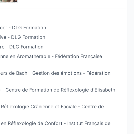
ions, apaiser vos émotions et favoriser un mieux-
xation profonde ou d'un accompagnement plus ciblé
tent à vos besoins.
ncer ‐ DLG Formation
ive ‐ DLG Formation
ire ‐ DLG Formation
ienne en Aromathérapie ‐ Fédération Française
motionnels
liés à un rythme de vie intense.
leurs de Bach - Gestion des émotions ‐ Fédération
t sur les symptômes de l'épuisement (cet
 professionnels de santé qui vous entourent ou vers
 ‐ Centre de Formation de Réflexologie d'Elisabeth
lus en paix et plus connecté à vous-même.
n Réflexologie Crânienne et Faciale ‐ Centre de
raitements médicaux
dans le cadre de pathologies
 en Réflexologie de Confort ‐ Institut Français de
mentarité des professionnels de santé qui vous