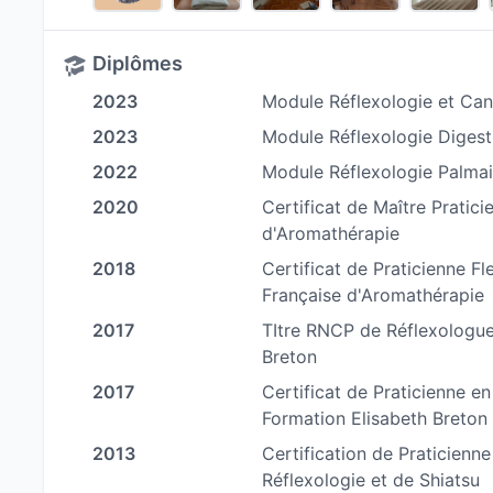
naturelles sont conçues
pour relâcher les tens
être durable
. Que vous soyez en quête de rela
Diplômes
pour gérer le stress quotidien, mes soins s'adap
2023
Module Réflexologie et Ca
👉 Les bénéfices de mes séances :
2023
Module Réflexologie Digest
Mon approche holistique vous aide à :
2022
Module Réflexologie Palma
2020
Certificat de Maître Pratic
-
Apaiser le stress, l'anxiété et les troubles é
d'Aromathérapie
-
Retrouver énergie,
vitalité et clarté mentale.
2018
Certificat de Praticienne F
-
Prévenir ou surmonter le burn-out
en agissan
Française d'Aromathérapie
accompagnement se fait en complémentarité des
2017
TItre RNCP de Réflexologue
lesquels je peux être amenée à vous diriger)
Breton
-
Rééquilibrer vos émotions
pour vous sentir p
2017
Certificat de Praticienne e
-
Vous accompagner en complément de vos t
Formation Elisabeth Breton
chroniques ou de douleurs persistantes.
2013
Certification de Praticienne
Tous mes accompagnements se font en complé
Réflexologie et de Shiatsu