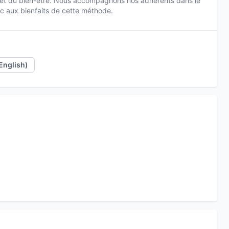
et du bien-être. Nous accompagnons nos adhérents dans le
ic aux bienfaits de cette méthode.
English)