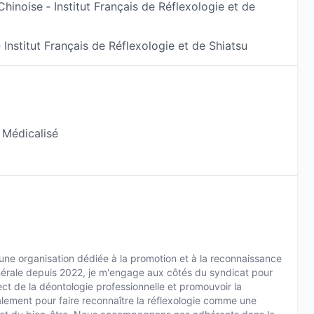
Chinoise ‐ Institut Français de Réflexologie et de
uelle ou d'un soutien régulier pour gérer un stress
 dans une démarche globale de mieux-être. J'offre
 Institut Français de Réflexologie et de Shiatsu
rs de Bach et en aromathérapie pour prolonger les
'équilibre émotionnel au quotidien.
espace bienveillant, vous faites un pas vers une vie
 Médicalisé
estion de votre stress. Je vous invite à réserver votre
oche naturelle du bien-être, conçue pour répondre à
une organisation dédiée à la promotion et à la reconnaissance
énérale depuis 2022, je m'engage aux côtés du syndicat pour
ect de la déontologie professionnelle et promouvoir la
ement pour faire reconnaître la réflexologie comme une