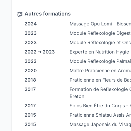
entourent ou vers lesquels je peux être amené
👉 Pourquoi choisir mes soins bien-être ?
Autres formations
2024
Massage Opu Lomi ‐ Biosen
Mes accompagnements s'appuient sur
trois pili
2023
Module Réflexologie Digest
-
Personnalisation des soins :
chaque séance es
2023
Module Réflexologie et Onc
écoute attentive et un suivi bienveillant.
2022 ➜ 2023
Experte en Nutrition Hygie
-
Approches naturelles et douces :
que ce soit
2022
Module Réflexologie Palmai
l'aromathérapie, j'utilise des techniques douces
2020
Maître Praticienne en Arom
toujours en prenant en compte votre état de san
2018
Praticienne en Fleurs de Ba
-
Un espace de reconnexion à soi :
mon cabinet
recentrer, relâcher les pressions du quotidien, et
2017
Formation de Réflexologie C
Breton
Chaque séance est un moment privilégié pour vo
recentrer sur vos besoins et de trouver des solu
2017
Soins Bien Être du Corps ‐ E
émotions négatives.
2015
Praticienne Shiatsu Assis A
2015
Massage Japonais du Visa
👉 Un accompagnement global vers le bien