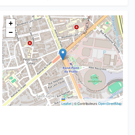
+
−
Leaflet
|
© Contributeurs
OpenStreetMap