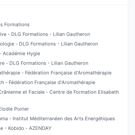
e à vous diriger).
s Formations
ers :
ive ‐ DLG Formations - Lilian Gautheron
t adaptée à vos besoins spécifiques, avec une
ologie ‐ DLG Formations - Lilian Gautheron
 ‐ Académie Hygie
 à travers la réflexologie, les Fleurs de Bach ou
re ‐ DLG Formations - Lilian Gautheron
 pour apaiser les tensions physiques et émotionnelles,
athérapie ‐ Fédération Française d'Aromathérapie
té général.
ch ‐ Fédération Française d'Aromathérapie
 est un lieu de sérénité, où vous pouvez vous
 retrouver un équilibre intérieur.
rânienne et Faciale ‐ Centre de Formation Elisabeth
us. Elle vous permet de prendre du recul, de vous
tions naturelles pour alléger le poids du stress et des
lodie Poirier
nma ‐ Institut Méditerranéen des Arts Energétiques
ge - Kobido ‐ AZENDAY
-être