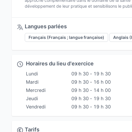
approche complémentaire dans le domaine de la santé 
développement de leur pratique et sensibilisons le publ
Langues parlées
Français (Français ; langue française)
Anglais (
Horaires du lieu d'exercice
Lundi
09 h 30 ‐ 19 h 30
Mardi
09 h 30 ‐ 16 h 00
Mercredi
09 h 30 ‐ 14 h 00
Jeudi
09 h 30 ‐ 19 h 30
Vendredi
09 h 30 ‐ 19 h 30
Tarifs