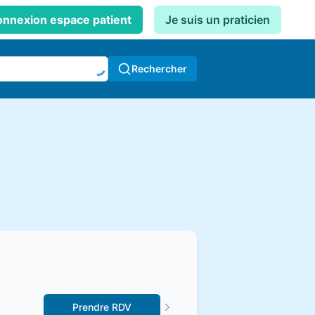
nnexion espace patient
Je suis un praticien
Rechercher
Prendre RDV