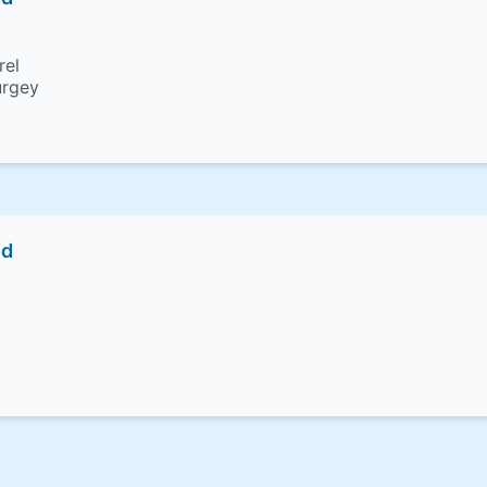
rel
urgey
nd