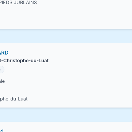
PIEDS JUBLAINS
ARD
nt-Christophe-du-Luat
e
ale
ophe-du-Luat
nd