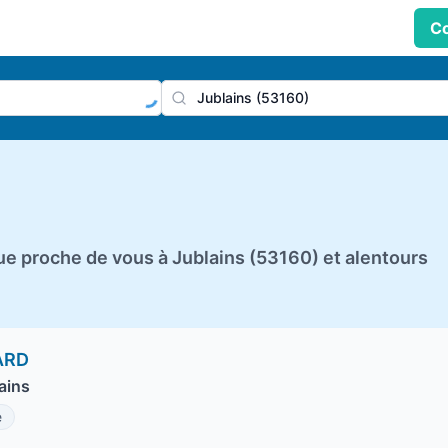
Co
praticien, profession
Ville
e proche de vous à Jublains (53160) et alentours
ARD
ains
e