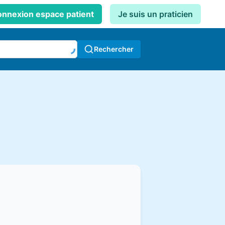
nnexion espace patient
Je suis un praticien
Rechercher