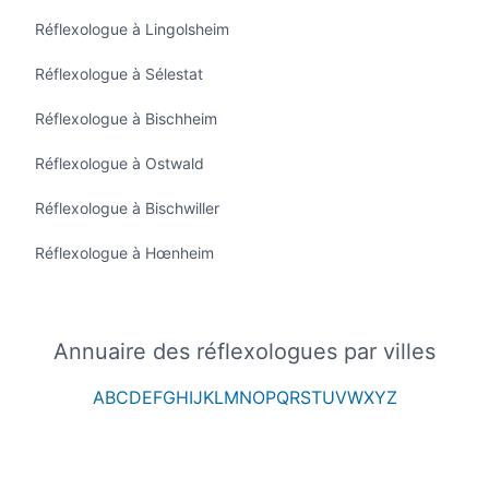
Réflexologue à Lingolsheim
Réflexologue à Sélestat
Réflexologue à Bischheim
Réflexologue à Ostwald
Réflexologue à Bischwiller
Réflexologue à Hœnheim
Annuaire des réflexologues par villes
A
B
C
D
E
F
G
H
I
J
K
L
M
N
O
P
Q
R
S
T
U
V
W
X
Y
Z