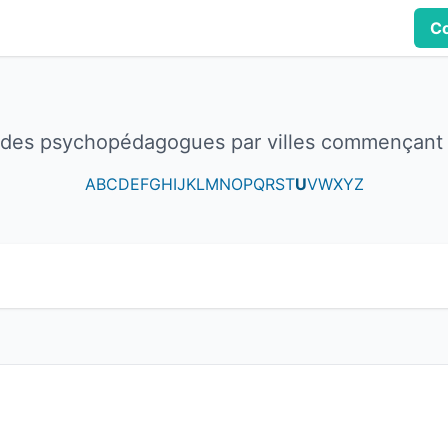
Co
 des psychopédagogues par villes commençant
A
B
C
D
E
F
G
H
I
J
K
L
M
N
O
P
Q
R
S
T
U
V
W
X
Y
Z