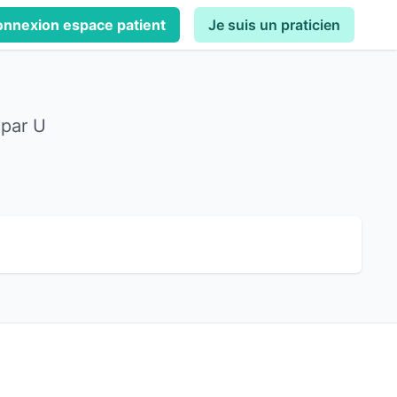
nnexion espace patient
Je suis un praticien
 par U