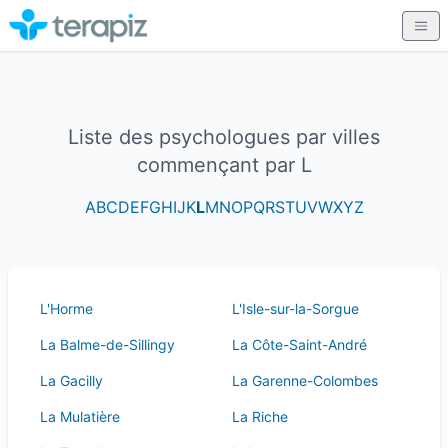
Liste des psychologues par villes
commençant par L
A
B
C
D
E
F
G
H
I
J
K
L
M
N
O
P
Q
R
S
T
U
V
W
X
Y
Z
L'Horme
L'Isle-sur-la-Sorgue
La Balme-de-Sillingy
La Côte-Saint-André
La Gacilly
La Garenne-Colombes
La Mulatière
La Riche