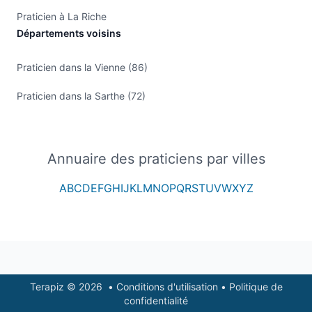
Praticien à La Riche
Départements voisins
Praticien dans la Vienne (86)
Praticien dans la Sarthe (72)
Annuaire des praticiens par villes
A
B
C
D
E
F
G
H
I
J
K
L
M
N
O
P
Q
R
S
T
U
V
W
X
Y
Z
Footer
Terapiz © 2026
•
Conditions d'utilisation
•
Politique de
confidentialité