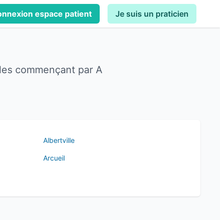
nnexion espace patient
Je suis un praticien
illes commençant par A
Albertville
Arcueil