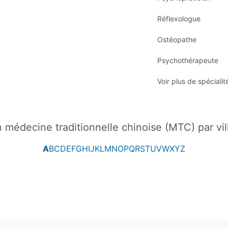
Réflexologue
Ostéopathe
Psychothérapeute
Voir plus de spécialit
en médecine traditionnelle chinoise (MTC) par v
A
B
C
D
E
F
G
H
I
J
K
L
M
N
O
P
Q
R
S
T
U
V
W
X
Y
Z