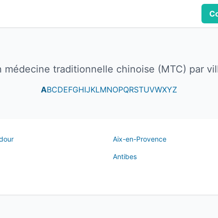
Co
en médecine traditionnelle chinoise (MTC) par v
A
B
C
D
E
F
G
H
I
J
K
L
M
N
O
P
Q
R
S
T
U
V
W
X
Y
Z
Adour
Aix-en-Provence
Antibes