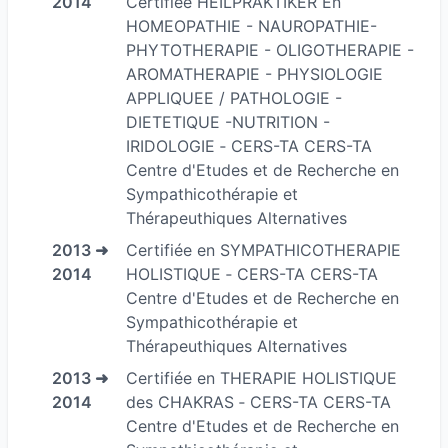
2014
Certifiée HEILPRAKTIKER En
développement personnel publiés aux éditions
HOMEOPATHIE - NAUROPATHIE-
PHYTOTHERAPIE - OLIGOTHERAPIE -
ECCE
AROMATHERAPIE - PHYSIOLOGIE
-Auteure de plusieurs ouvrages, CD, DVD et
APPLIQUEE / PATHOLOGIE -
divers outils et jeux pédagogiques dans le
DIETETIQUE -NUTRITION -
domaine du développement personnel et
IRIDOLOGIE ‐ CERS-TA CERS-TA
spirituel accès sur l’énergétique en SHOU-ZU
Centre d'Etudes et de Recherche en
Thérapie…
Sympathicothérapie et
Thérapeuthiques Alternatives
-SHOU-ZU le rééquilibrage énergétique en 5
2013 ➜
Certifiée en SYMPATHICOTHERAPIE
ETAPES nouvelle édition
2014
HOLISTIQUE ‐ CERS-TA CERS-TA
-SHOU-ZU le rééquilibrage énergétique en 5
Centre d'Etudes et de Recherche en
ETAPES « collector édition limitée »
Sympathicothérapie et
Thérapeuthiques Alternatives
-SHOU-ZU méthode d’apprentissage du
rééquilibrage énergétique par les MERIDIENS
2013 ➜
Certifiée en THERAPIE HOLISTIQUE
2014
des CHAKRAS ‐ CERS-TA CERS-TA
-SHOU-ZU méthode d’apprentissage du
Centre d'Etudes et de Recherche en
rééquilibrage énergétique par les CHAKRAS