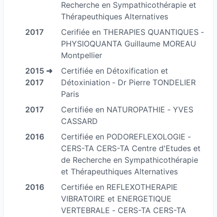
Recherche en Sympathicothérapie et
d’accompagnement qu’elle transmet a son tour
Thérapeuthiques Alternatives
au travers de son enseignement pédagogique,
2017
Cerifiée en THERAPIES QUANTIQUES ‐
ludique et holistique adapté à la portée de tous.
PHYSIOQUANTA Guillaume MOREAU
Depuis 2013 à ce jour elle est :
Montpellier
2015 ➜
Certifiée en Détoxification et
-Enseignante et conférencière en magnétisme,
2017
Détoxiniation ‐ Dr Pierre TONDELIER
radiesthésie, SHOU-ZU / SU-JOK Thérapie…
Paris
Membre active du bureau au S.N.R. sein du
2017
Certifiée en NATUROPATHIE ‐ YVES
Syndicat National des Radiesthésistes.
CASSARD
2016
Certifiée en PODOREFLEXOLOGIE ‐
-Enseignante et conférencière en SHOU-ZU /
CERS-TA CERS-TA Centre d'Etudes et
SU-JOK Thérapie au sein du C.E.R.S. TA le
de Recherche en Sympathicothérapie
Centre d'Etudes en Sympathicothérapie et
et Thérapeuthiques Alternatives
Techniques Alternatives.
2016
Certifiée en REFLEXOTHERAPIE
VIBRATOIRE et ENERGETIQUE
-Depuis 2014 elle est praticienne certifiée en
VERTEBRALE ‐ CERS-TA CERS-TA
BIORESONANCE et MÉDECINE QUANTIQUE