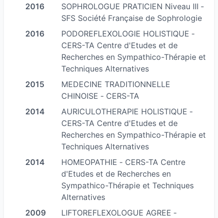
2016
SOPHROLOGUE PRATICIEN Niveau III ‐
Médecine Traditionnelle Chinoise, et Méta-
SFS Société Française de Sophrologie
Médecine Quantique Energétique SHOU-ZU.
2016
PODOREFLEXOLOGIE HOLISTIQUE ‐
CERS-TA Centre d'Etudes et de
Elle se spécialisée dans :
Recherches en Sympathico-Thérapie et
Techniques Alternatives
La gestion de la douleur, le bilan énergétique et
l'interprétation des signaux de perturbations du
2015
MEDECINE TRADITIONNELLE
CHINOISE ‐ CERS-TA
système nerveux central et neurovégétatif en
biorésonance énergétique.
2014
AURICULOTHERAPIE HOLISTIQUE ‐
CERS-TA Centre d'Etudes et de
Elle experte dans le gestion des troubles
Recherches en Sympathico-Thérapie et
alimentaires en naturopathie et en nutrition,
Techniques Alternatives
(poids, addictions ...), des troubles du sommeil
2014
HOMEOPATHIE ‐ CERS-TA Centre
(stress, anxieté...)....
d'Etudes et de Recherches en
Dans l'accompagnement de l'enfant et de la
Sympathico-Thérapie et Techniques
femme enceinte (sophrologie, hypnose
Alternatives
clinique...).
2009
LIFTOREFLEXOLOGUE AGREE ‐