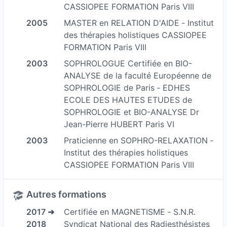
CASSIOPEE FORMATION Paris VIII
Énergétique, en Bio résonance et Médecine
2005
MASTER en RELATION D'AIDE ‐ Institut
Quantique / Psychologique / Physique
des thérapies holistiques CASSIOPEE
Son domaine de prédilection est :
FORMATION Paris VIII
L’ACCOMPAGNEMENT EN BIO RESONANCE
2003
SOPHROLOGUE Certifiée en BIO-
ENERGETIQUE ET MEDECINE QUANTIQUE
ANALYSE de la faculté Européenne de
ENERGETIQUE
SOPHROLOGIE de Paris ‐ EDHES
Elle supervise et enseigne le SHOU-ZU, méthode
ECOLE DES HAUTES ETUDES de
et Marque qu’elle déposera en 2010
SOPHROLOGIE et BIO-ANALYSE Dr
Jean-Pierre HUBERT Paris VI
Comme la Technique holistique qui allie les
principes fondamentaux des Médecines
2003
Praticienne en SOPHRO-RELAXATION ‐
Institut des thérapies holistiques
Traditionnelles CHINOISE et COREENNE.
CASSIOPEE FORMATION Paris VIII
Qui l’inspire dans la création d’outils
thérapeutiques de développement personnels au
Autres formations
travers des jeux et des livres qu’elle réalise pour
illustrer cette prodigieuse méthode d’autonomie.
2017 ➜
Certifiée en MAGNETISME ‐ S.N.R.
2018
Syndicat National des Radiesthésistes