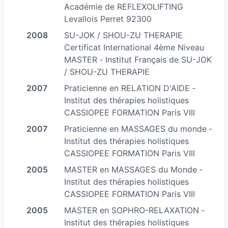
Et la gestion des addictions (tabac, sucre...).
Académie de REFLEXOLIFTING
Levallois Perret 92300
Après un parcours de vie initiatique sur le plan
2008
SU-JOK / SHOU-ZU THERAPIE
humain et holistique, elle va véritablement se
Certificat International 4ème Niveau
MASTER ‐ Institut Français de SU-JOK
passionner pour la psycho-somatisation de
/ SHOU-ZU THERAPIE
l’être, afin de témoigner de la possibilité de
2007
Praticienne en RELATION D'AIDE ‐
survire à toutes les épreuves de la vie et mettre
Institut des thérapies holistiques
à disposition sa riche expérience d’une meilleure
CASSIOPEE FORMATION Paris VIII
compréhension de soi et des autres dans le
2007
Praticienne en MASSAGES du monde ‐
développement de tous ses potentiels actifs.
Institut des thérapies holistiques
Elle est la fondatrice du centre Spirale Energie
CASSIOPEE FORMATION Paris VIII
d'Accompagnement thérapeutique en bio
2005
MASTER en MASSAGES du Monde ‐
résonance et méta-médecine énergétique
Institut des thérapies holistiques
quantique en SHOU-ZU.
CASSIOPEE FORMATION Paris VIII
2005
MASTER en SOPHRO-RELAXATION ‐
ENSEIGNANTE et SUPERVISEURE dans les
Institut des thérapies holistiques
domaines