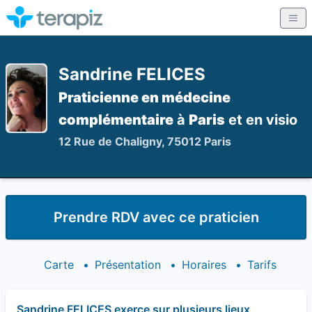
Sandrine FELICES
Praticienne en médecine
complémentaire
à
Paris
et en visio
12 Rue de Chaligny, 75012 Paris
Prendre RDV avec ce praticien
Carte
•
Présentation
•
Horaires
•
Tarifs
Sandrine FELICES exerce sur plusieurs lieux