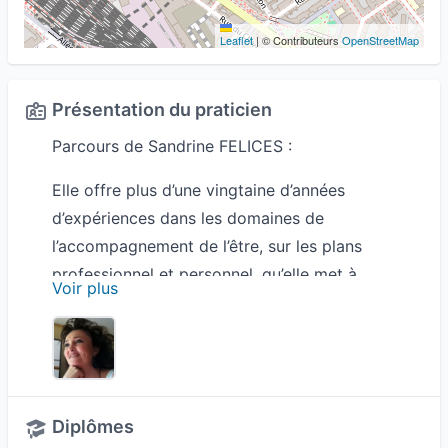
Leaflet
|
© Contributeurs
OpenStreetMap
Présentation du praticien
Parcours de Sandrine FELICES :
Elle offre plus d’une vingtaine d’années
d’expériences dans les domaines de
l’accompagnement de l’être, sur les plans
professionnel et personnel, qu’elle met à
Voir plus
disposition de tous, au travers de ses différentes
approches thérapeutiques individuelles et de
groupe.
MASTER en THERAPIE HOLISTIQUE
Diplômes
Elle est Auteure, Formatrice, et superviseur en