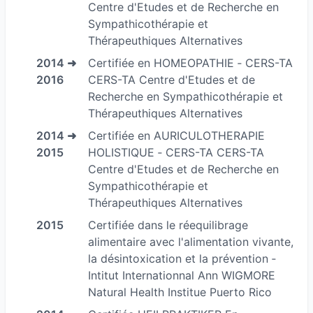
Centre d'Etudes et de Recherche en
ENERGETIQUE
Sympathicothérapie et
- Enseignante en SHOU-ZU thérapie au sein du
Thérapeuthiques Alternatives
C.E.R.S. TA
2014 ➜
Certifiée en HOMEOPATHIE ‐ CERS-TA
2016
CERS-TA Centre d'Etudes et de
-Assistante et conférencière du CERS-TA présidé
Recherche en Sympathicothérapie et
par Daniel BOBIN
Thérapeuthiques Alternatives
Dans l’accompagnement en MIL’THERAPIE,
2014 ➜
Certifiée en AURICULOTHERAPIE
PHYSIOSCAN, OLIGOSCAN …
2015
HOLISTIQUE ‐ CERS-TA CERS-TA
Centre d'Etudes et de Recherche en
-Auteur d’ouvrages et de jeux pédagogiques en
Sympathicothérapie et
Méta- Médecine Quantique Energétique SHOU-
Thérapeuthiques Alternatives
ZU Conférencière sur les tous les grands salons
2015
Certifiée dans le réequilibrage
internationaux tels que : Mednat , Genève,
alimentaire avec l'alimentation vivante,
Lausanne, Médecine douce, Rentrez ZEN,
la désintoxication et la prévention ‐
Naturalia, …
Intitut Internationnal Ann WIGMORE
-Formatrice et animatrice d’ateliers pratiques
Natural Health Institue Puerto Rico
articulés sur le concept de jeux de