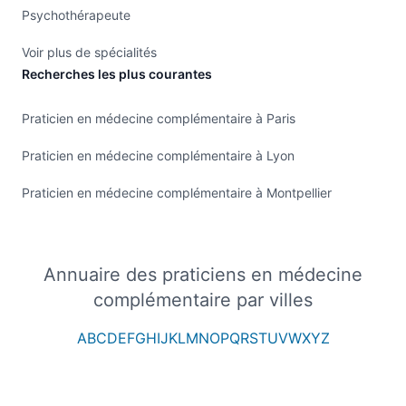
Psychothérapeute
Voir plus de spécialités
Recherches les plus courantes
Praticien en médecine complémentaire à Paris
Praticien en médecine complémentaire à Lyon
Praticien en médecine complémentaire à Montpellier
Annuaire des praticiens en médecine
complémentaire par villes
A
B
C
D
E
F
G
H
I
J
K
L
M
N
O
P
Q
R
S
T
U
V
W
X
Y
Z