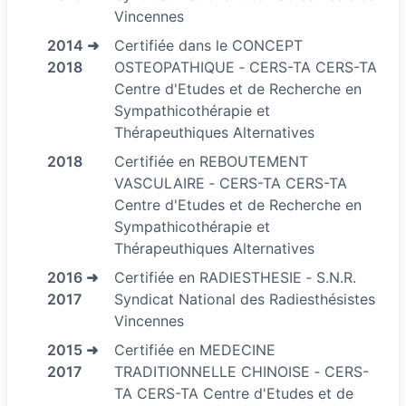
Elle est spécialisée dans l'apprentissage de
Vincennes
méthodes innovantes d'autonomie, dans la prise
2014 ➜
Certifiée dans le CONCEPT
en charge du soin énergétique naturel, pour se
2018
OSTEOPATHIQUE ‐ CERS-TA CERS-TA
libérer des effets délétères des traitements
Centre d'Etudes et de Recherche en
médicamenteux chimiques.
Sympathicothérapie et
Thérapeuthiques Alternatives
S A N D R I N E F E L I C E S est
2018
Certifiée en REBOUTEMENT
Gérante de la S.A.R.L. A.G.AP.E. F R A N C E
VASCULAIRE ‐ CERS-TA CERS-TA
ENERGIE BIEN-ETRE EQUILIBRE Aide à la
Centre d'Etudes et de Recherche en
Gestion Des Aptitudes et Performances de l’Être
Sympathicothérapie et
Thérapeuthiques Alternatives
Et dépositaire et propriétaire de la marque et de
la méthode SPIRALE ENERGIE en tant qu’auteure
2016 ➜
Certifiée en RADIESTHESIE ‐ S.N.R.
2017
Syndicat National des Radiesthésistes
publiée aux éditions EccE.
Vincennes
Véritable élève de la vie, elle consacre la majeur
2015 ➜
Certifiée en MEDECINE
partie de son temps libre depuis 1989, a
2017
TRADITIONNELLE CHINOISE ‐ CERS-
l’apprentissage de nombreuses méthodes
TA CERS-TA Centre d'Etudes et de