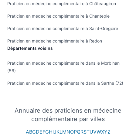
Praticien en médecine complémentaire à Châteaugiron
Praticien en médecine complémentaire à Chantepie
Praticien en médecine complémentaire à Saint-Grégoire
Praticien en médecine complémentaire à Redon
Départements voisins
Praticien en médecine complémentaire dans le Morbihan
(56)
Praticien en médecine complémentaire dans la Sarthe (72)
Annuaire des praticiens en médecine
complémentaire par villes
A
B
C
D
E
F
G
H
I
J
K
L
M
N
O
P
Q
R
S
T
U
V
W
X
Y
Z