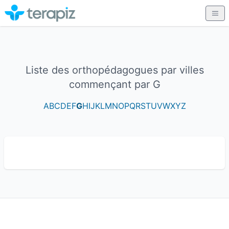
Liste des orthopédagogues par villes
commençant par G
A
B
C
D
E
F
G
H
I
J
K
L
M
N
O
P
Q
R
S
T
U
V
W
X
Y
Z