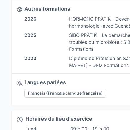
- Un mode de vie qui favorise une gestion o
Autres formations
physique
2026
HORMONO PRATIK - Devenez
hormonologie (avec Guénaë
Cet accompagnement peut se faire en présentiel
2025
SIBO PRATIK – La démarche 
troubles du microbiote : SI
Pour de plus amples informations, je vous invite
Formations
2023
Diplôme de Praticien en Sa
MAIRET) ‐ DFM Formations
Langues parlées
Français (Français ; langue française)
Horaires du lieu d'exercice
Lundi
09 h 00 ‐ 19 h 00