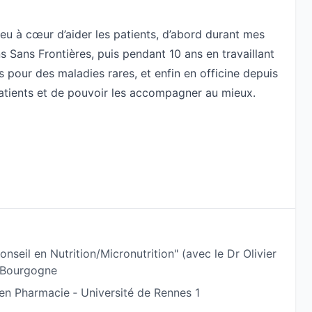
 eu à cœur d’aider les patients, d’abord durant mes
Sans Frontières, puis pendant 10 ans en travaillant
pour des maladies rares, et enfin en officine depuis
patients et de pouvoir les accompagner au mieux.
tunité de suivre une formation de 3 jours de
j’ai donc souhaité approfondir cette discipline avec un
s formations sont venues s’ajouter. Et je ne cesse de
sances.
.s dans leurs diverses problématiques (digestive,
âce à :
nseil en Nutrition/Micronutrition" (avec le Dr Olivier
 Bourgogne
en Pharmacie ‐ Université de Rennes 1
ionnelles