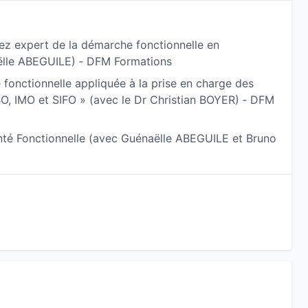
ptimale du stress, un bon sommeil et une activité
 expert de la démarche fonctionnelle en
lle ABEGUILE) ‐ DFM Formations
, au cabinet Sentez à Rennes, ou en visio.
fonctionnelle appliquée à la prise en charge des
BO, IMO et SIFO » (avec le Dr Christian BOYER) ‐ DFM
 à consulter mon site :
www.deborahsimon.fr
nté Fonctionnelle (avec Guénaëlle ABEGUILE et Bruno