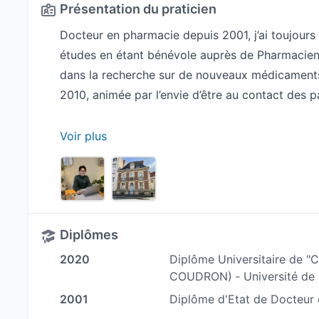
Présentation du praticien
Docteur en pharmacie depuis 2001, j’ai toujours
études en étant bénévole auprès de Pharmaciens 
dans la recherche sur de nouveaux médicaments 
2010, animée par l’envie d’être au contact des 
C’est dans ce cadre que j’ai eu l’oppor
Voir plus
nutrition/micronutrition. Elle m'a passionnée et 
Diplôme Universitaire, puis de nombreuses autre
me former afin de rester à jour de mes connais
Cela me permet d’accompagner mes patient.e
Diplômes
surpoids, fatigue, troubles hormonaux, etc...), gr
2020
Diplôme Universitaire de "Co
- Une assiette santé
COUDRON) ‐ Université de
- Des compléments alimentaires adaptés
2001
Diplôme d'Etat de Docteur 
- Si besoin des analyses nutritionnelles et fonct