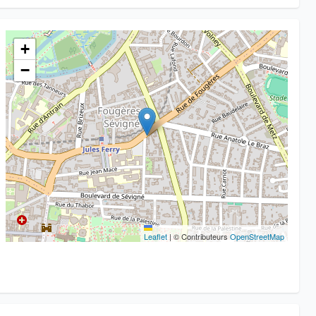
+
−
Leaflet
|
© Contributeurs
OpenStreetMap