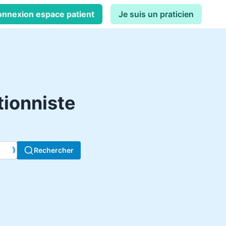
nnexion espace patient
Je suis un praticien
tionniste
Rechercher