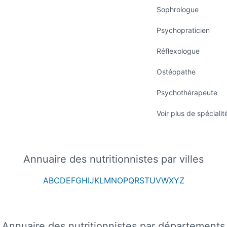
Sophrologue
Psychopraticien
Réflexologue
Ostéopathe
Psychothérapeute
Voir plus de spécialit
Annuaire des nutritionnistes par villes
A
B
C
D
E
F
G
H
I
J
K
L
M
N
O
P
Q
R
S
T
U
V
W
X
Y
Z
Annuaire des nutritionnistes par départements