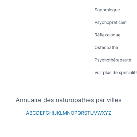
Sophrologue
Psychopraticien
Réflexologue
Ostéopathe
Psychothérapeute
Voir plus de spécialit
Annuaire des naturopathes par villes
A
B
C
D
E
F
G
H
I
J
K
L
M
N
O
P
Q
R
S
T
U
V
W
X
Y
Z