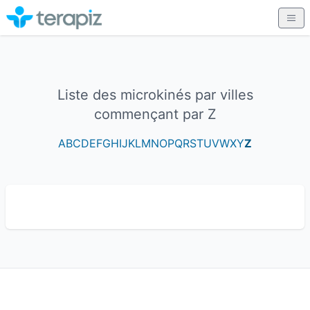
Liste des microkinés par villes
commençant par Z
A
B
C
D
E
F
G
H
I
J
K
L
M
N
O
P
Q
R
S
T
U
V
W
X
Y
Z