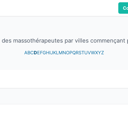
Co
e des massothérapeutes par villes commençant 
A
B
C
D
E
F
G
H
I
J
K
L
M
N
O
P
Q
R
S
T
U
V
W
X
Y
Z